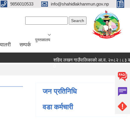
9856010533
info@shahidlakhanmun.gov.np
Search form
Search
पुस्तकालय
ग्यालरी
सम्पर्क
शहिद लखन गाउँपालिकाको आ.व. २०८२।८३ को वित्तिय
0
जन प्रतिनिधि
वडा कर्मचारी