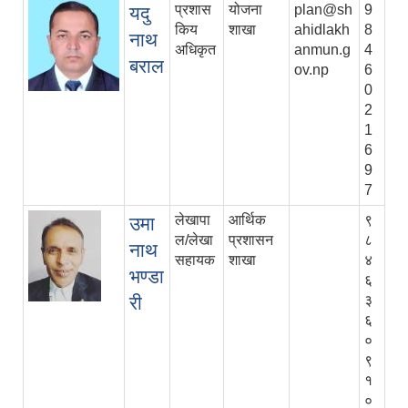
प्रशास
योजना
plan@sh
9
यदु
किय
शाखा
ahidlakh
8
नाथ
अधिकृत
anmun.g
4
बराल
ov.np
6
0
2
1
6
9
7
लेखापा
आर्थिक
९
उमा
ल/लेखा
प्रशासन
८
नाथ
सहायक
शाखा
४
भण्डा
६
री
३
६
०
९
१
०