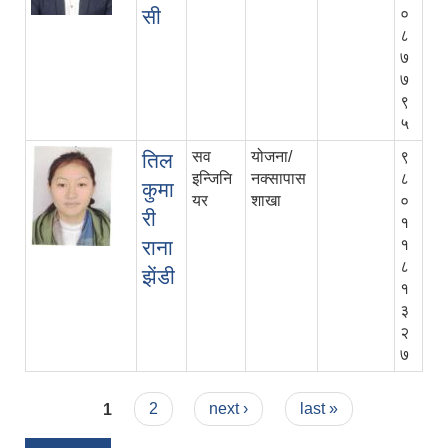
सी
०
८
७
७
९
५
सव
योजना/
९
तिल
इन्जिनि
नक्सापास
८
कुमा
यर
शाखा
०
री
१
राना
१
८
झेंडी
१
३
२
७
Pages
1
2
next ›
last »