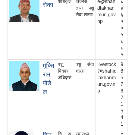
अधिकृत
विकास
e@shahi
८
रोका
तथा पशु
dlakhan
४
सेवा शाखा
mun.gov.
६
np
२
५
५
८
८
५
पशु
पशु सेवा
livestock
9
मुक्ति
विकास
शाखा
@shahid
8
राम
अधिकृत
lakhanm
5
पौडे
un.gov.n
7
ल
p
6
2
1
5
4
1
सि. अ.
स्वास्थ्य
९