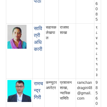
पाठी
6
0
8
5
सहायक
राजश्व
९
सावि
लेखापा
शाखा
८
त्री
ल
४
अधि
६
कारी
०
८
९
१
२
३
कम्प्युटर
प्रशासन
ramchan
9
रामच
अपरेटर
शाखा,
dragiri48
8
न्द्र
न्यायिक
@gmail.
5
गिरी
समिति
com
6
0