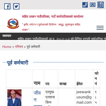
Skip to main content
शहिद लखन गाउँपालिका, गाउँ कार्यपालिकाको कार्यालय
" कृषि, पर्यटन र पूर्वाधारको दिगोपन : समृद्ध, सुसंस्कृत शहिद
लखन "
समाचार
शहिद लखन गाउँपालिकाको आ.व. २०८२।८३ को वित्तिय प्रगती सार्वजनिक गरिएको सम्
0
You are here
Home
»
परिचय
» पूर्व कर्मचारी
पूर्व कर्मचारी
फो
न
नाम
पद
शाखा
ईमेल
नं
प्रमुख
jeewank
९
जीव
प्रशास
usum@g
८
न
किय
mail.com
५