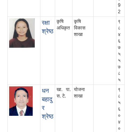
9
2
कृषि
कृषि
९
रक्षा
अधिकृत
विकास
८
श्रेष्ठ
शाखा
४
६
७
५
५
७
८
५
खा. पा.
योजना
९
धन
स. टे.
शाखा
८
बहादु
५
र
६
श्रेष्ठ
०
४
०