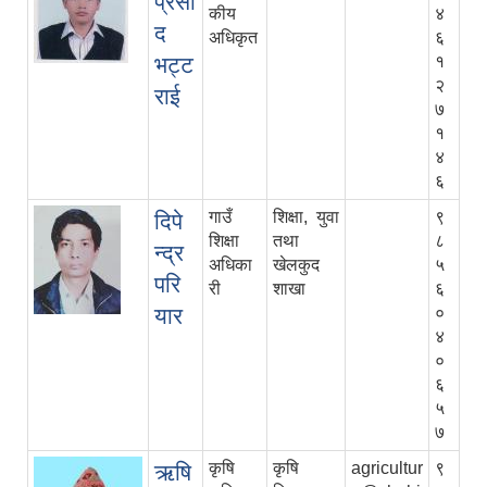
प्रसा
कीय
४
द
अधिकृत
६
भट्ट
१
२
राई
७
१
४
६
गाउँ
शिक्षा, युवा
९
दिपे
शिक्षा
तथा
८
न्द्र
अधिका
खेलकुद
५
परि
री
शाखा
६
यार
०
४
०
६
५
७
कृषि
कृषि
agricultur
९
ऋषि