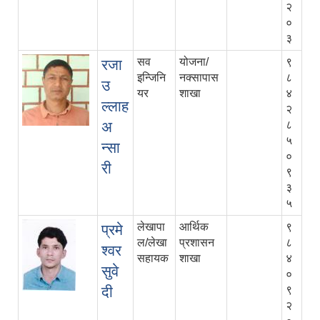
२
०
३
सव
योजना/
९
रजा
इन्जिनि
नक्सापास
८
उ
यर
शाखा
४
ल्लाह
२
अ
८
५
न्सा
०
री
९
३
५
लेखापा
आर्थिक
९
प्रमे
ल/लेखा
प्रशासन
८
श्वर
सहायक
शाखा
४
सुवे
०
दी
९
२