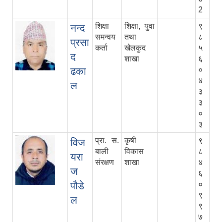
2
शिक्षा
शिक्षा, युवा
९
नन्द
समन्वय
तथा
८
प्रसा
कर्ता
खेलकुद
५
द
शाखा
६
ढका
०
४
ल
३
३
०
३
प्रा. स.
कृषी
९
विज
बाली
विकास
८
यरा
संरक्षण
शाखा
४
ज
६
पौडे
०
९
ल
९
७