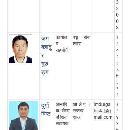
3
2
0
0
3
कार्याल
पशु सेवा
९
जंग
य
शाखा
८
बहादु
सहयोगी
०
र
८
गुरु
४
५
ङ्ग
७
६
१
६
आन्तरि
आ ले प ।
imdurga
९
दुर्गा
क लेखा
राजश्व
bista@g
८
बिष्ट
परिक्षक
शाखा
mail.com
४
सहायक
४
७