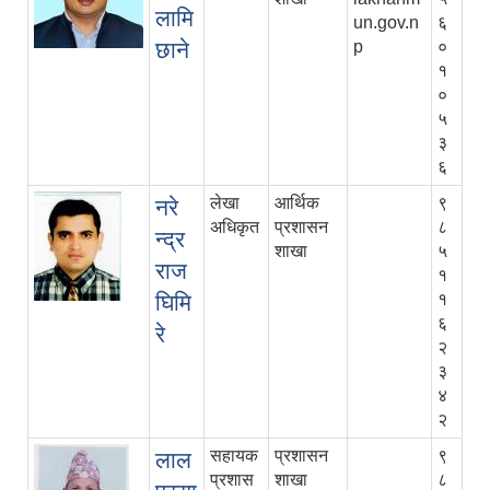
लामि
un.gov.n
६
छाने
p
०
१
०
५
३
६
लेखा
आर्थिक
९
नरे
अधिकृत
प्रशासन
८
न्द्र
शाखा
५
राज
१
घिमि
१
६
रे
२
३
४
२
सहायक
प्रशासन
९
लाल
प्रशास
शाखा
८