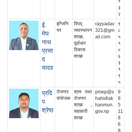
१
३
२
इन्जिनि
विपद्
rayyadav
९
ई.
यर
व्यवस्थापन
321@gm
८
मेघ
शाखा,
ail.com
५
नाथ
पूर्वाधार
१
प्रसा
विकास
०
शाखा
६
द
३
यादव
१
९
५
रोजगार
श्रम तथा
pmep@s
9
प्रदि
संयोजक
रोजगार
hahidlak
8
प
शाखा ,
hanmun.
5
श्रेष्ठ
सहकारी
gov.np
11
शाखा
8
6
8