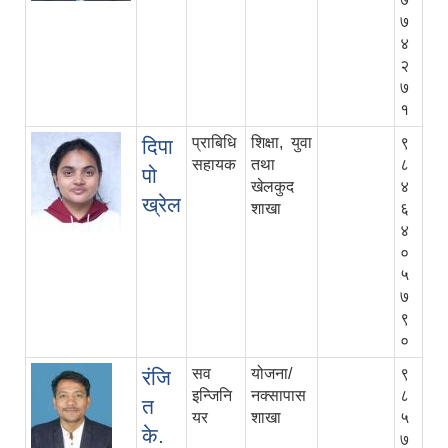
७
४
२
७
१
प्राबिधि
शिक्षा, युवा
९
दिपा
सहायक
तथा
८
पो
खेलकुद
४
ख्रेल
शाखा
६
४
०
५
७
९
०
सव
योजना/
९
रंजि
इन्जिनि
नक्सापास
८
त
यर
शाखा
५
के.
७