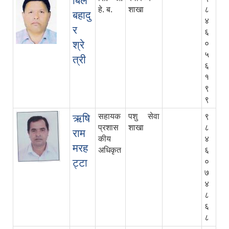
बिल
हे. ब.
शाखा
८
बहादु
४
र
६
श्रे
०
५
त्री
६
१
९
९
सहायक
पशु सेवा
९
ऋषि
प्रशास
शाखा
८
राम
कीय
४
मरह
अधिकृत
६
ट्टा
०
७
४
८
६
८