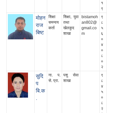
१
९
शिक्षा
शिक्षा, युवा
bistamoh
९
मोहन
समन्वय
तथा
an802@
८
राज
कर्ता
खेलकुद
gmail.co
५
बिष्ट
शाखा
m
६
०
४
०
८
०
२
ना. प.
पशु सेवा
९
सुदि
से. प्रा.
शाखा
८
प
४
बि.क
५
.
०
८
२