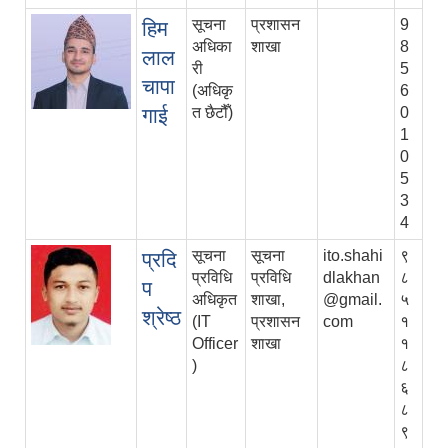
सूचना
प्रशासन
9
हिम
अधिका
शाखा
8
लाल
री
5
चापा
(अधिकृ
6
गाई
त छैटौँ)
0
1
0
5
3
4
सूचना
सूचना
ito.shahi
९
प्रदि
प्रविधि
प्रविधि
dlakhan
८
प
अधिकृत
शाखा,
@gmail.
५
श्रेष्ठ
(IT
प्रशासन
com
१
Officer
शाखा
१
)
८
६
८
९