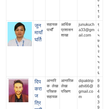
०
९
९
२
सहायक
आर्थिक
junukuch
९
जुन
पाचौँ
प्रशासन
a33@gm
८
मायाँ
शाखा
ail.com
५
घर्ति
७
६
२
५
५
२
६
आन्तरि
आन्तरिक
dipaktrip
9
दिप
क लेखा
लेखा
athi66@
8
करा
परिक्षक
परिक्षण
gmail.co
4
ज
सहायक
m
6
त्रि
3
9