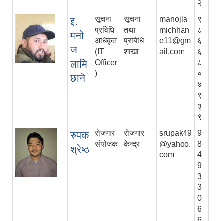
२
सूचना
सूचना
manojla
९
इ.
प्रविधि
तथा
michhan
८
मनो
अधिकृत
प्रबिधि
e11@gm
६
ज
(IT
शाखा
ail.com
६
लामि
Officer
८
)
०
छाने
४
९
३
९
रोजगार
रोजगार
srupak49
9
रुपक
संयोजक
केन्द्र
@yahoo.
8
श्रेष्ठ
com
4
9
3
3
0
6
6