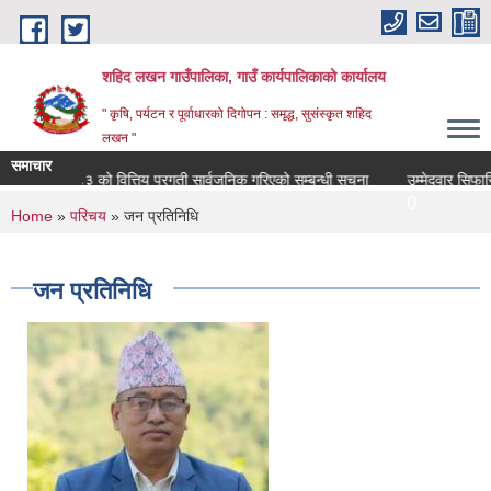
Skip to main content
शहिद लखन गाउँपालिका, गाउँ कार्यपालिकाको कार्यालय
" कृषि, पर्यटन र पूर्वाधारको दिगोपन : समृद्ध, सुसंस्कृत शहिद
लखन "
समाचार
८३ को वित्तिय प्रगती सार्वजनिक गरिएको सम्बन्धी सूचना
उम्मेदवार सिफारिस सम्बन
0
You are here
Home
»
परिचय
» जन प्रतिनिधि
जन प्रतिनिधि