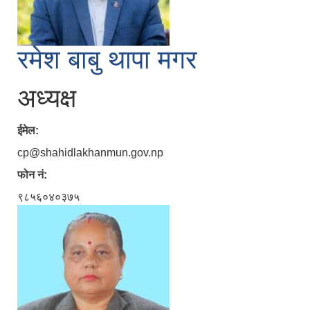
रमेश बाबु थापा मगर
अध्यक्ष
ईमेल:
cp@shahidlakhanmun.gov.np
फोन नं:
९८५६०४०३७५