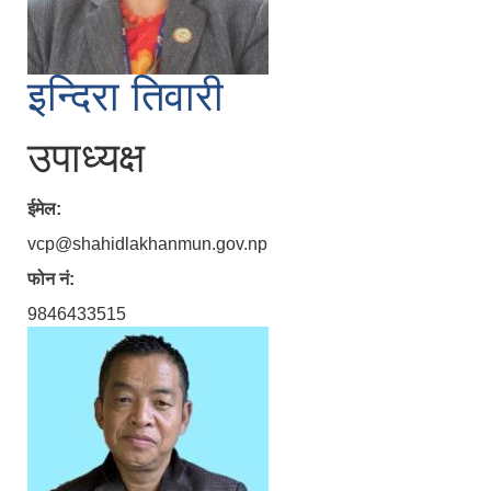
इन्दिरा तिवारी
उपाध्यक्ष
ईमेल:
vcp@shahidlakhanmun.gov.np
फोन नं:
9846433515