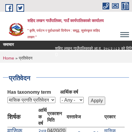
Skip to main content
शहिद लखन गाउँपालिका, गाउँ कार्यपालिकाको कार्यालय
" कृषि, पर्यटन र पूर्वाधारको दिगोपन : समृद्ध, सुसंस्कृत शहिद
लखन "
समाचार
शहिद लखन गाउँपालिकाको आ.व. २०८२।८३ को वित्तिय प्रग
0
You are here
Home
» प्रतिवेदन
प्रतिवेदन
Has taxonomy term
आर्थिक वर्ष
आर्थि
प्रकाशन
शिर्षक
क
दस्तावेज
प्रकार
मिति
वर्ष
मासिक
२०७
04/20/20
मासिक