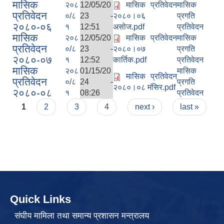
मासिक
२०८
12/05/20
मासिक प्रतिवेदन
मासिक
प्रतिवेदन
०/८
23 -
२०८०।०६
प्रगति
२०८०-०६
१
12:51
असोज.pdf
प्रतिवेदन
मासिक
२०८
12/05/20
मासिक प्रतिवेदन
मासिक
प्रतिवेदन
०/८
23 -
२०८०।०७
प्रगति
२०८०-०७
१
12:52
कार्तिक.pdf
प्रतिवेदन
मासिक
२०८
01/15/20
मासिक
मासिक प्रतिवेदन
प्रतिवेदन
०/८
24 -
प्रगति
२०८०।०८ मंसिर.pdf
२०८०-०८
१
08:26
प्रतिवेदन
Pages
1
2
3
4
next ›
last »
Quick Links
संघीय मामिला तथा समान्य प्रशासन मन्त्रालय