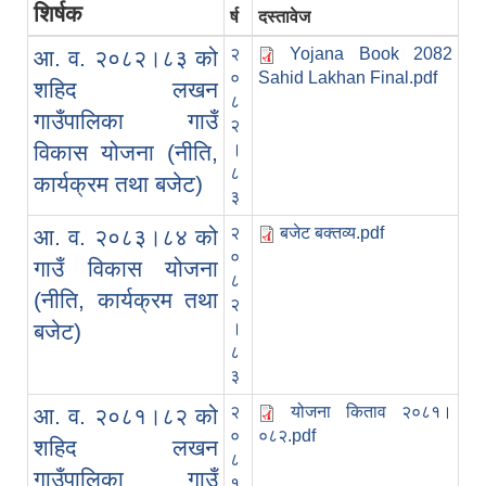
शिर्षक
र्ष
दस्तावेज
२
Yojana Book 2082
आ. व. २०८२।८३ को
०
Sahid Lakhan Final.pdf
शहिद लखन
८
गाउँपालिका गाउँ
२
विकास योजना (नीति,
।
८
कार्यक्रम तथा बजेट)
३
२
बजेट बक्तव्य.pdf
आ. व. २०८३।८४ को
०
गाउँ विकास योजना
८
(नीति, कार्यक्रम तथा
२
बजेट)
।
८
३
२
योजना किताव २०८१।
आ. व. २०८१।८२ को
०
०८२.pdf
शहिद लखन
८
गाउँपालिका गाउँ
१