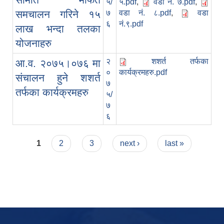
५/
५.pdf
,
वडा नं. ७.pdf
,
समचालन गरिने १५
७
वडा नं. ८.pdf
,
वडा
६
नं.९.pdf
लाख भन्दा तलका
योजनाहरु
२
शशर्त तर्फका
आ.व. २०७५।०७६ मा
०
कार्यक्रमहरु.pdf
संचालन हुने शशर्त
७
तर्फका कार्यक्रमहरु
५/
७
६
Pages
1
2
3
next ›
last »