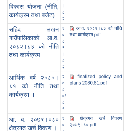
विकास योजना (नीति,
।
८
कार्यक्रम तथा बजेट)
२
२
आ.व. २०८२।८३ को नीति
सहिद लखन
०
तथा कार्यक्रम.pdf
गाउँपालिकाको आ.व.
८
२०८२।८३ को नीति
१
तथा कार्यक्रम
।
८
२
२
finalized policy and
आर्थिक वर्ष २०८०।
०
plans 2080.81.pdf
८१ को नीति तथा
८
कार्यक्रम ।
०/
८
१
२
क्षेत्रगत खर्च विवरण
आ. व. २०७९।०८०
०
२०७९।८०.pdf
क्षेत्रगत खर्च विवरण ।