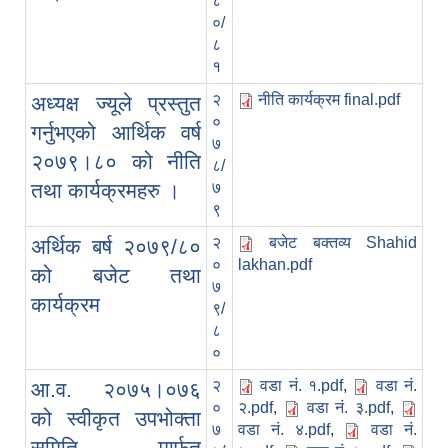
८
०/
८
१
२
नीति कार्यक्रम final.pdf
अध्यक्ष ज्यूले प्रस्तुत
०
गर्नुभएको आर्थिक वर्ष
७
२०७९।८० को नीति
८/
तथा कार्यक्रमहरु ।
७
९
२
बजेट बक्तव्य Shahid
अर्थिक बर्ष २०७९/८०
०
lakhan.pdf
को बजेट तथा
७
कार्यक्रम
९/
८
०
२
वडा नं. १.pdf
,
वडा नं.
आ.व. २०७५।०७६
०
२.pdf
,
वडा नं. ३.pdf
,
को स्वीकृत उपभोक्ता
७
वडा नं. ४.pdf
,
वडा नं.
समिति मार्फत