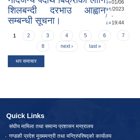
२०
01/06
शिलबन्दी दरभाउ आह्वान
७९
/2023
/
-
सम्बन्धी सूचना।
८०
19:44
Pages
1
2
3
4
5
6
7
8
next ›
last »
थप समाचार
Quick Links
संघीय मामिला तथा समान्य प्रशासन मन्त्रालय
गण्डकी प्रदेश मुख्यमन्त्री तथा मन्त्रिपरिषद्को कार्यालय