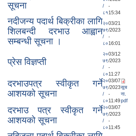
सूचना
/
-
८१
15:34
नदीजन्य पदार्थ बिक्रीका लागि
२०
03/21
शिलबन्दी दरभाउ आह्वान
७९
/2023
/
-
सम्बन्धी सूचना ।
८०
16:01
२०
03/12
प्रेस विज्ञप्ती
७९
/2023
/
-
८०
11:27
२०
03/07
दरभाउपत्र स्वीकृत गर्ने
७९
/2023
सूच
आशयको सूचना
/
-
ना.
८०
11:49
pdf
२०
03/07
दरभाउ पत्र स्वीकृत गर्ने
७९
/2023
आशयको सूचना
/
-
८०
11:45
नदिजन्य पदार्थ बिक्रीका लागि