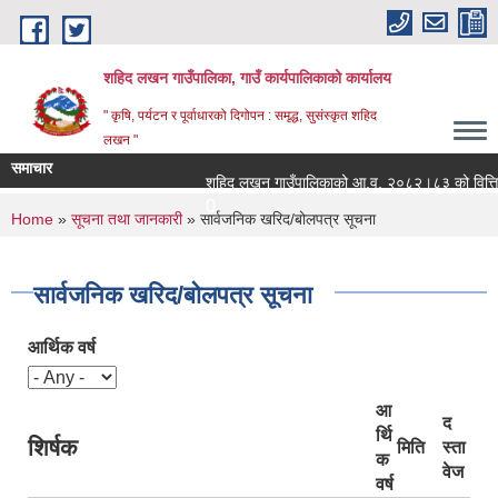
Skip to main content
शहिद लखन गाउँपालिका, गाउँ कार्यपालिकाको कार्यालय
" कृषि, पर्यटन र पूर्वाधारको दिगोपन : समृद्ध, सुसंस्कृत शहिद
लखन "
समाचार
शहिद लखन गाउँपालिकाको आ.व. २०८२।८३ को वित्तिय प्रग
0
You are here
Home
»
सूचना तथा जानकारी
» सार्वजनिक खरिद/बोलपत्र सूचना
सार्वजनिक खरिद/बोलपत्र सूचना
आर्थिक वर्ष
आ
द
र्थि
शिर्षक
मिति
स्ता
क
वेज
वर्ष