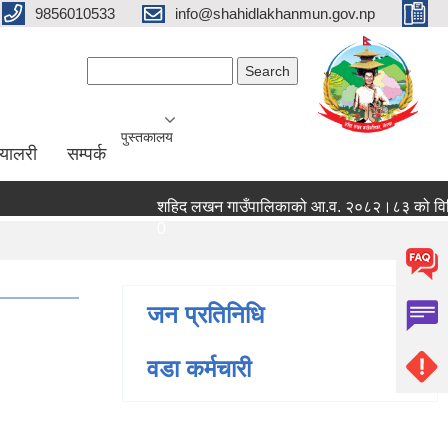
9856010533
info@shahidlakhanmun.gov.np
Search form
Search
पुस्तकालय
ग्यालरी
सम्पर्क
शहिद लखन गाउँपालिकाको आ.व. २०८२।८३ को वित्तिय प्
0
जन प्रतिनिधि
वडा कर्मचारी