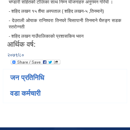
भण्डारी सहितको टोलिका साथ निम्न योजनाहरु अनुगमन गरियो ।
- शहिद लखन १५ शैया अस्पताल ( शहिद लखन-५ ,तिनमाने)
- देउराली ओयाक रानिश्वरा तिनघरे चिसापानी तिनमाने घैरुङ्ग सडक
स्तरोन्नती
- शहिद लखन गाउँपालिकाको प्रशासकिय भवन
आर्थिक वर्ष:
२०७९/८०
जन प्रतिनिधि
वडा कर्मचारी