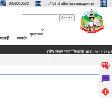
9856010533
info@shahidlakhanmun.gov.np
Search form
Search
पुस्तकालय
ग्यालरी
सम्पर्क
शहिद लखन गाउँपालिकाको आ.व. २०८२।८३ को वित्त
0