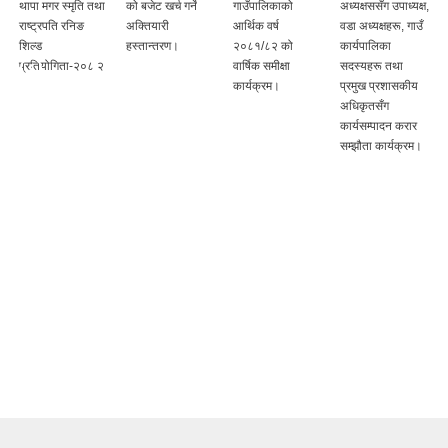
थापा मगर स्मृति तथा
को बजेट खर्च गर्ने
गाउँपालिकाको
अध्यक्षससँग उपाध्यक्ष,
राष्ट्रपति रनिङ
अक्तियारी
आर्थिक वर्ष
वडा अध्यक्षहरू, गाउँ
शिल्ड
हस्तान्तरण।
२०८१/८२ को
कार्यपालिका
प्रतियोगिता-२०८ २
वार्षिक समीक्षा
सदस्यहरू तथा
कार्यक्रम।
प्रमुख प्रशासकीय
अधिकृतसँग
कार्यसम्पादन करार
सम्झौता कार्यक्रम।