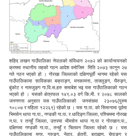
शहिद लखन गाउँपालिका नेपालको संविधान २०७२ को कार्यान्वयनको
क्रममा स्थानीय तहको गठन आदेश वमोजिम मिति २०७३ फागुन २७
गते गठन भएको हो । गोरखा जिल्लाको दक्षिणपूर्वी भागमा रहेको यस
गाउँपालिकामा साविकका बक्राङ्ग, मनकामना, ताक्लुङ्ग, घैरुङ्ग,
बुंकोट र नामजुङ्ग गा.वि.स.हरु समाबेश भइ यस गाउँपालिकाको गठन
भएको हो । यसको क्षेत्रफल १४९.०३ वर्ग कि.मी. र २०७८ सालको
जनगणना अनुसार यस गाउँपालिकाको जनसंख्या २३०७६(पुरुष
१०८०७ र महिला १२२६९)
रहेको छ । यस गा.पा. को सिमानामा पूर्वमा
भिमसेन थापा गा.पा., गण्डकी गा.पा. र धादिङ्ग जिल्ला, पश्चिममा गोरखा
न.पा. र तनहुँ जिल्ला, उत्तरमा भीमसेन थापा गा.पा र गोरखान.पा.,
दक्षिणमा गण्डकी गा.पा., तनहुँ र चितवन जिल्ला रहेको छ । यस
गाउँपालिकामा मगर, गुरुङ्ग, नेवार, क्षेत्री, ब्राह्मण, चेपाङ्ग र