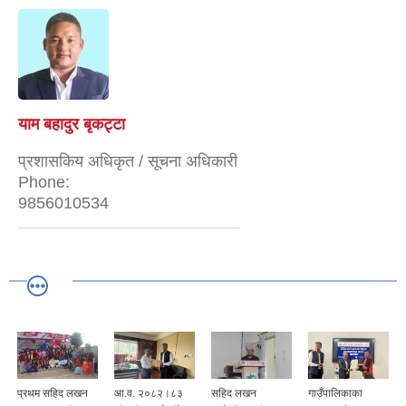
याम बहादुर बृकट्टा
प्रशासकिय अधिकृत / सूचना अधिकारी
Phone:
9856010534
प्रथम सहिद लखन
आ.व. २०८२।८३
सहिद लखन
गाउँपालिकाका